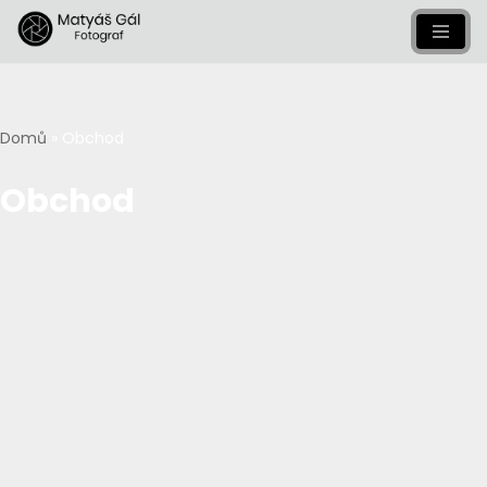
Přeskočit
na
obsah
Domů
»
Obchod
Obchod